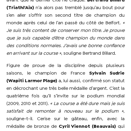
avant que le dernier cité ne craque.
Bertrand Billard
(Triathl’Aix)
n’a alors pas tremblé jusqu’au bout pour
s’en aller s’offrir son second titre de champion du
monde après celui de l’an passé du côté de Belfort.
«
Je suis très content de conserver mon titre. Je prouve
que je suis capable d’être champion du monde dans
des conditions normales. J’avais une bonne confiance
en arrivant sur la course »
, souligne Bertrand Billard.
Figure de proue de la discipline depuis plusieurs
saisons, le champion de France
Sylvain Sudrie
(Wapiti Larmor Plage)
a, lui aussi, confirmé son statut
en décrochant une très belle médaille d’argent. C’est la
quatrième fois qu’il s’invite sur le podium mondial
(2009, 2010 et 2011).
« La course a été dure mais je suis
satisfait de remonter à nouveau sur le podium »
,
souligne-t-il. Cerise sur le gâteau, enfin, avec la
médaille de bronze de
Cyril Viennot (Beauvais)
qui