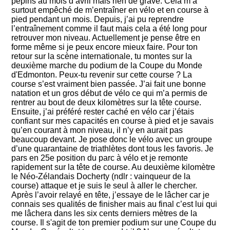
pépins au mois d’avril mais rien de grave. Cela m’a
surtout empêché de m’entraîner en vélo et en course à
pied pendant un mois. Depuis, j’ai pu reprendre
l’entraînement comme il faut mais cela a été long pour
retrouver mon niveau. Actuellement je pense être en
forme même si je peux encore mieux faire. Pour ton
retour sur la scène internationale, tu montes sur la
deuxième marche du podium de la Coupe du Monde
d'Edmonton. Peux-tu revenir sur cette course ? La
course s’est vraiment bien passée. J’ai fait une bonne
natation et un gros début de vélo ce qui m’a permis de
rentrer au bout de deux kilomètres sur la tête course.
Ensuite, j’ai préféré rester caché en vélo car j’étais
confiant sur mes capacités en course à pied et je savais
qu’en courant à mon niveau, il n’y en aurait pas
beaucoup devant. Je pose donc le vélo avec un groupe
d’une quarantaine de triathlètes dont tous les favoris. Je
pars en 25e position du parc à vélo et je remonte
rapidement sur la tête de course. Au deuxième kilomètre
le Néo-Zélandais Docherty (ndlr : vainqueur de la
course) attaque et je suis le seul à aller le chercher.
Après l’avoir relayé en tête, j’essaye de le lâcher car je
connais ses qualités de finisher mais au final c’est lui qui
me lâchera dans les six cents derniers mètres de la
course. Il s'agit de ton premier podium sur une Coupe du