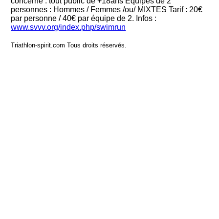
concerné : tout public de +18ans Équipes de 2
personnes : Hommes / Femmes /ou/ MIXTES Tarif : 20€
par personne / 40€ par équipe de 2. Infos :
www.svvv.org/index.php/swimrun
Triathlon-spirit.com Tous droits réservés.