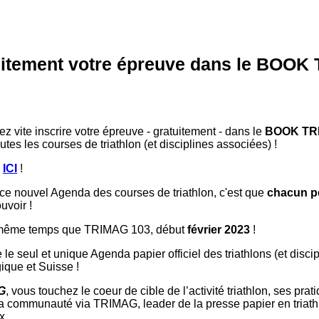
tuitement votre épreuve dans le BOOK
z vite inscrire votre épreuve - gratuitement - dans le
BOOK TR
utes les courses de triathlon (et disciplines associées) !
e
ICI
!
ce nouvel Agenda des courses de triathlon, c'est que
chacun pe
uvoir !
 même temps que TRIMAG 103, début
février 2023
!
e le seul et unique Agenda papier officiel des triathlons (et disc
ique et Suisse !
G
, vous touchez le coeur de cible de l’activité triathlon, ses pra
a communauté via TRIMAG, leader de la presse papier en triathl
x.