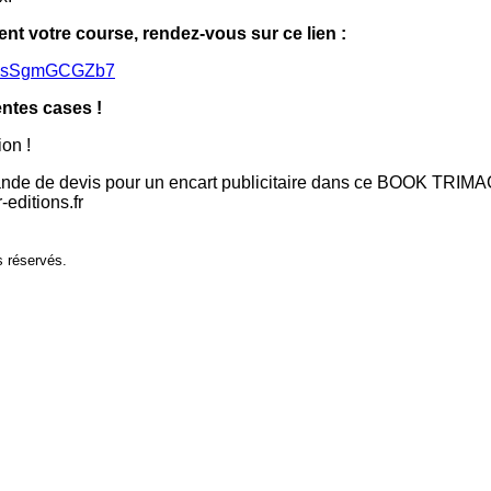
ent votre course, rendez-vous sur ce lien :
jFFHsSgmGCGZb7
entes cases !
ion !
ande de devis pour un encart publicitaire dans ce BOOK TRIMA
ditions.fr
s réservés.