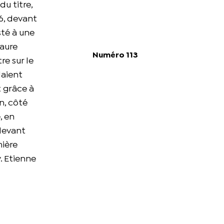
du titre,
16, devant
sté à une
Faure
Numéro 113
re sur le
laient
t grâce à
n, côté
, en
 devant
mière
. Etienne