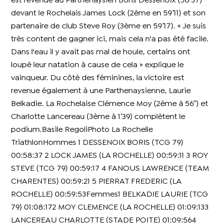
est revenue au Parthenaysien Boris Dessenoix (58’37)
devant le Rochelais James Lock (2ème en 59’11) et son
partenaire de club Steve Roy (3ème en 59’17). « Je suis
très content de gagner ici, mais cela n'a pas été facile.
Dans l'eau il y avait pas mal de houle, certains ont
loupé leur natation à cause de cela » explique le
vainqueur. Du côté des féminines, la victoire est
revenue également à une Parthenaysienne, Laurie
Belkadie. La Rochelaise Clémence Moy (2ème à 56’’) et
Charlotte Lancereau (3ème à 1’39) complètent le
podium.Basile RegoliPhoto La Rochelle
TriathlonHommes 1 DESSENOIX BORIS (TCG 79)
00:58:37 2 LOCK JAMES (LA ROCHELLE) 00:59:11 3 ROY
STEVE (TCG 79) 00:59:17 4 FANOUS LAWRENCE (TEAM
CHARENTES) 00:59:21 5 PIERRAT FREDERIC (LA
ROCHELLE) 00:59:53Femmes1 BELKADIE LAURIE (TCG
79) 01:08:172 MOY CLEMENCE (LA ROCHELLE) 01:09:133
LANCEREAU CHARLOTTE (STADE POITE) 01:09:564