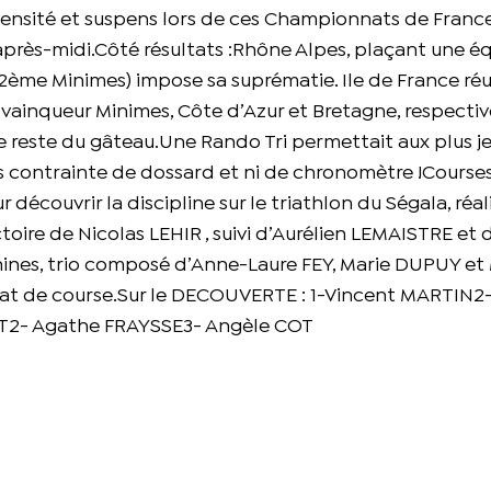
ntensité et suspens lors de ces Championnats de Franc
près-midi.Côté résultats :Rhône Alpes, plaçant une éq
ème Minimes) impose sa suprématie. Ile de France réus
, vainqueur Minimes, Côte d’Azur et Bretagne, respect
e reste du gâteau.Une Rando Tri permettait aux plus j
ans contrainte de dossard et ni de chronomètre !Cours
découvrir la discipline sur le triathlon du Ségala, réal
ctoire de Nicolas LEHIR , suivi d’Aurélien LEMAISTRE et 
nes, trio composé d’Anne-Laure FEY, Marie DUPUY et
mat de course.Sur le DECOUVERTE : 1-Vincent MARTIN2
2- Agathe FRAYSSE3- Angèle COT