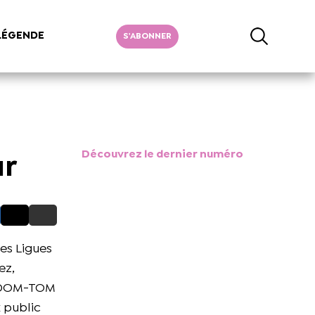
LÉGENDE
S'ABONNER
Découvrez le dernier numéro
ur
es Ligues
ez,
es DOM-TOM
x public