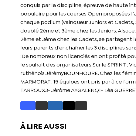
conquis par la discipline, épreuve de haute i
populaire pour les courses Open proposées l’a
chaque podium (vainqueur Juniors et Cadets, 2
doublé 2ème et 3ème chez les Juniors. Alsace
2ème et 3ème chez les Cadets, se partagent l
leurs parents d’enchaîner les 3 disciplines s
:De nombreux non licenciés en ont profité pour 
le souhait des organisateurs.Sur le SPRINT : Vi
ruthénois JérémyBOUNHOURE. Chez les fémini
MARMORAT . 15 équipes ont pris par à ce for
TARROUX3- Jérôme AYGALENQ1- Léa GUERRET
À LIRE AUSSI