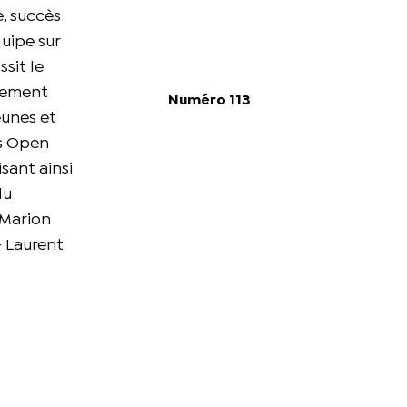
e, succès
uipe sur
sit le
ivement
Numéro 113
eunes et
es Open
isant ainsi
du
 Marion
- Laurent