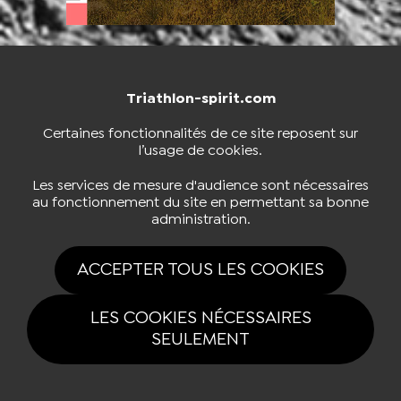
Triathlon-spirit.com
NOUS CONTACTER
BOUTIQUE
Certaines fonctionnalités de ce site reposent sur
l’usage de cookies.
S'INSCRIRE À LA NEWSLETTER
Les services de mesure d'audience sont nécessaires
au fonctionnement du site en permettant sa bonne
administration.
NOUS SUIVRE
ACCEPTER TOUS LES COOKIES
LES COOKIES NÉCESSAIRES
SEULEMENT
Tous drois réservés Triathlon-spirit.com 2026 |
Mentions légales
|
Politique
de confidentialité
|
Gestion des cookies