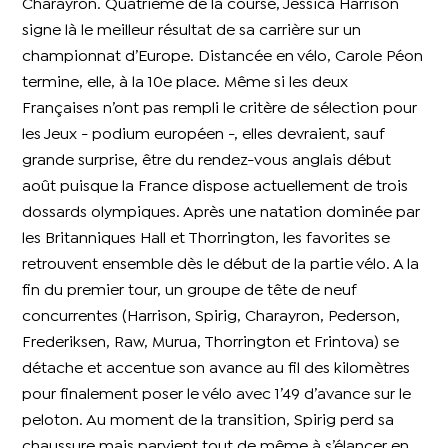
Charayron. Quatrième de la course, Jessica Harrison
signe là le meilleur résultat de sa carrière sur un
championnat d’Europe. Distancée en vélo, Carole Péon
termine, elle, à la 10e place. Même si les deux
Françaises n’ont pas rempli le critère de sélection pour
les Jeux - podium européen -, elles devraient, sauf
grande surprise, être du rendez-vous anglais début
août puisque la France dispose actuellement de trois
dossards olympiques. Après une natation dominée par
les Britanniques Hall et Thorrington, les favorites se
retrouvent ensemble dès le début de la partie vélo. A la
fin du premier tour, un groupe de tête de neuf
concurrentes (Harrison, Spirig, Charayron, Pederson,
Frederiksen, Raw, Murua, Thorrington et Frintova) se
détache et accentue son avance au fil des kilomètres
pour finalement poser le vélo avec 1’49 d’avance sur le
peloton. Au moment de la transition, Spirig perd sa
chaussure mais parvient tout de même à s’élancer en