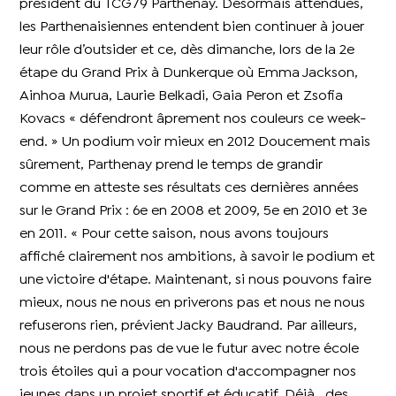
président du TCG79 Parthenay. Désormais attendues,
les Parthenaisiennes entendent bien continuer à jouer
leur rôle d’outsider et ce, dès dimanche, lors de la 2e
étape du Grand Prix à Dunkerque où Emma Jackson,
Ainhoa Murua, Laurie Belkadi, Gaia Peron et Zsofia
Kovacs « défendront âprement nos couleurs ce week-
end. » Un podium voir mieux en 2012 Doucement mais
sûrement, Parthenay prend le temps de grandir
comme en atteste ses résultats ces dernières années
sur le Grand Prix : 6e en 2008 et 2009, 5e en 2010 et 3e
en 2011. « Pour cette saison, nous avons toujours
affiché clairement nos ambitions, à savoir le podium et
une victoire d'étape. Maintenant, si nous pouvons faire
mieux, nous ne nous en priverons pas et nous ne nous
refuserons rien, prévient Jacky Baudrand. Par ailleurs,
nous ne perdons pas de vue le futur avec notre école
trois étoiles qui a pour vocation d'accompagner nos
jeunes dans un projet sportif et éducatif. Déjà , des