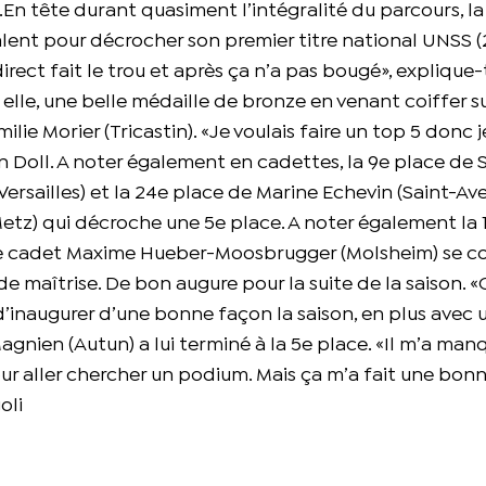
En tête durant quasiment l’intégralité du parcours, l
alent pour décrocher son premier titre national UNSS (
 direct fait le trou et après ça n’a pas bougé», explique-
le, une belle médaille de bronze en venant coiffer sur 
e Morier (Tricastin). «Je voulais faire un top 5 donc je
 Doll. A noter également en cadettes, la 9e place de
ersailles) et la 24e place de Marine Echevin (Saint-Ave
(Metz) qui décroche une 5e place. A noter également la 
 le cadet Maxime Hueber-Moosbrugger (Molsheim) se c
 maîtrise. De bon augure pour la suite de la saison. «C
d’inaugurer d’une bonne façon la saison, en plus avec 
 Magnien (Autun) a lui terminé à la 5e place. «Il m’a ma
our aller chercher un podium. Mais ça m’a fait une bon
oli