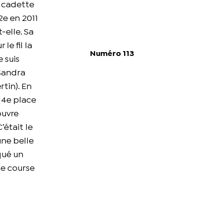
a cadette
2e en 2011
t-elle. Sa
le fil la
Numéro 113
 suis
 Sandra
rtin). En
14e place
ouvre
’était le
une belle
nqué un
ne course