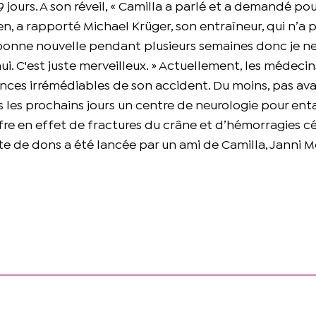
19 jours. A son réveil, « Camilla a parlé et a demandé po
rien, a rapporté Michael Krüger, son entraîneur, qui n’a
onne nouvelle pendant plusieurs semaines donc je n
i. C'est juste merveilleux. » Actuellement, les médeci
nces irrémédiables de son accident. Du moins, pas avan
ns les prochains jours un centre de neurologie pour en
re en effet de fractures du crâne et d’hémorragies cé
te de dons a été lancée par un ami de Camilla, Janni M