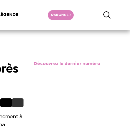
LÉGENDE
S'ABONNER
Découvrez le dernier numéro
près
aînement à
oma