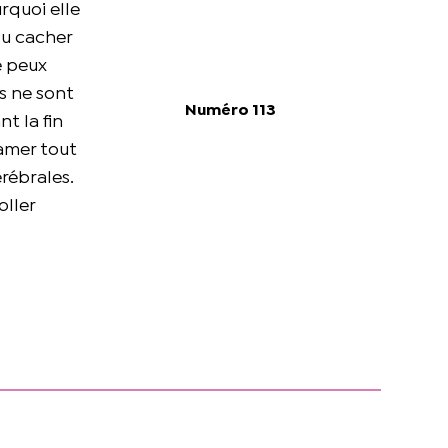
urquoi elle
 pu cacher
e peux
ns ne sont
Numéro 113
t la fin
tamer tout
rébrales.
oller