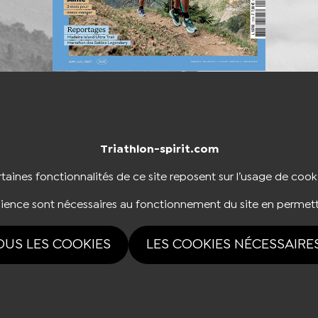
Triathlon-spirit.com
NTACTER
BOUTIQUE
taines fonctionnalités de ce site reposent sur l’usage de cook
dience sont nécessaires au fonctionnement du site en permett
NOUS SUIVRE
OUS LES COOKIES
LES COOKIES NÉCESSAIRE
rvés Triathlon-spirit.com 2026 |
Mentions légales
|
Politique de confidentialité
|
Gest