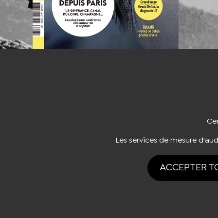
NOUS CO
Cer
Les services de mesure d'au
ACCEPTER T
Tous drois rése