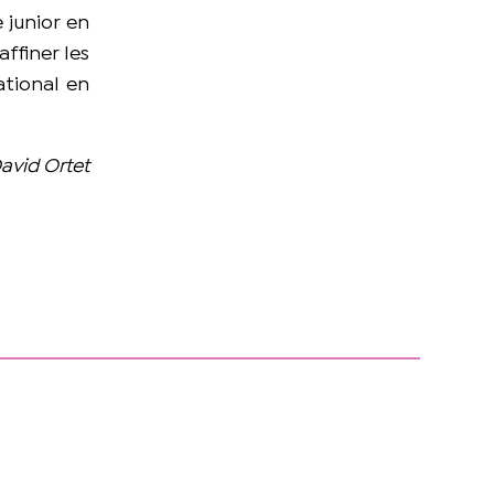
 junior en
ffiner les
ational en
David Ortet