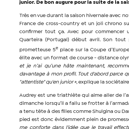
junior. De bon augure pour la suite de la sai
Très en vue durant la saison hivernale avec
France de cross-country et un joli chrono s
confirmer tout ça. Avec pour commencer un
Quarteira (Portugal) début avril. Son tout
e
prometteuse 5
place sur la Coupe d’Europe
élite avec un format de course - distance oly
et je n’ai qu’une hâte maintenant, recommen
davantage à mon profil. Tout d'abord parce que
"attentiste" qu'en junior »
, explique la sociétai
Audrey est une triathlète qui aime aller de l’
dimanche lorsqu’il a fallu se frotter à l’armad
a tenu tête à des filles comme Shulgina ou Dan
pied est donc évidemment plein de promesses
me conforte dans l'idée que le travail eff