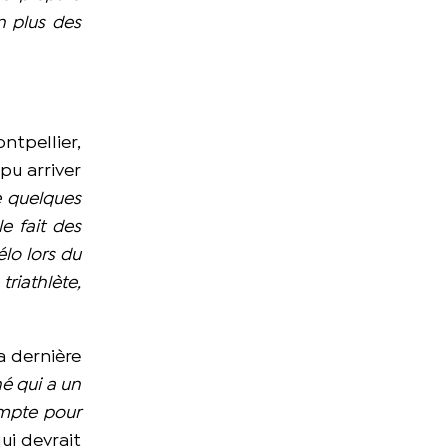
n plus des
ntpellier,
pu arriver
e quelques
e fait des
lo lors du
riathlète,
a dernière
é qui a un
ompte pour
ui devrait