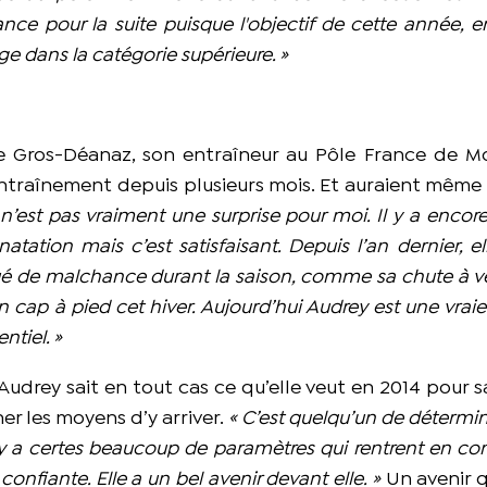
nce pour la suite puisque l'objectif de cette année, e
age dans la catégorie supérieure. »
e Gros-Déanaz, son entraîneur au Pôle France de Mo
’entraînement depuis plusieurs mois. Et auraient même 
e n’est pas vraiment une surprise pour moi. Il y a encor
ation mais c’est satisfaisant. Depuis l’an dernier, ell
oué de malchance durant la saison, comme sa chute à vé
cap à pied cet hiver. Aujourd’hui Audrey est une vraie t
entiel. »
Audrey sait en tout cas ce qu’elle veut en 2014 pour s
er les moyens d’y arriver.
« C’est quelqu’un de détermin
 y a certes beaucoup de paramètres qui rentrent en c
 confiante. Elle a un bel avenir devant elle. »
Un avenir q