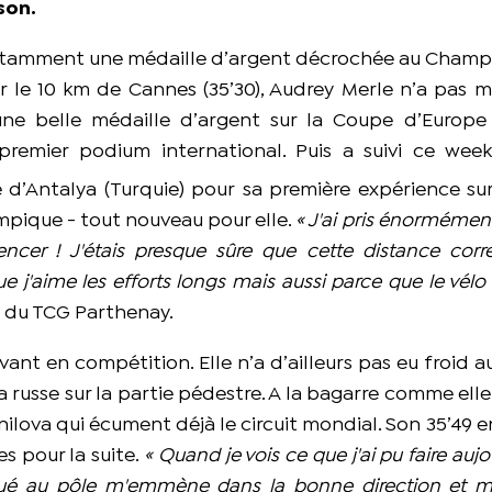
son.
 notamment une médaille d’argent décrochée au Cham
ur le 10 km de Cannes (35’30), Audrey Merle n’a pas
e belle médaille d’argent sur la Coupe d’Europe 
 premier podium international. Puis a suivi ce wee
 d’Antalya (Turquie) pour
sa première expérience sur 
mpique - tout nouveau pour elle.
« J'ai pris énormément
cer ! J'étais presque sûre que cette distance corr
 j'aime les efforts longs mais aussi parce que le vélo
re du TCG Parthenay.
avant en compétition. Elle n’a d’ailleurs pas eu froid a
a russe sur la partie pédestre. A la bagarre comme elle
ilova qui écument déjà le circuit mondial. Son 35’49 e
 pour la suite.
« Quand je vois ce que j'ai pu faire aujo
ectué au pôle m'emmène dans la bonne direction et 