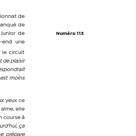
pionnat de
 manqué de
junior de
Numéro 113
k-end une
le circuit
 de plaisir
espondrait
 est moins
ux yeux ce
 aime, elle
n course à
urd'hui, ça
me prépare