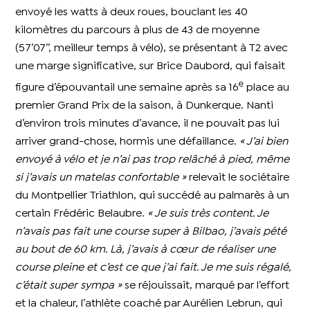
envoyé les watts à deux roues, bouclant les 40
kilomètres du parcours à plus de 43 de moyenne
(57’07’’, meilleur temps à vélo), se présentant à T2 avec
une marge significative, sur Brice Daubord, qui faisait
e
figure d’épouvantail une semaine après sa 16
place au
premier Grand Prix de la saison, à Dunkerque. Nanti
d’environ trois minutes d’avance, il ne pouvait pas lui
arriver grand-chose, hormis une défaillance.
« J’ai bien
envoyé à vélo et je n’ai pas trop relâché à pied, même
si j’avais un matelas confortable »
relevait le sociétaire
du Montpellier Triathlon, qui succédé au palmarès à un
certain Frédéric Belaubre.
« Je suis très content. Je
n’avais pas fait une course super à Bilbao, j’avais pété
au bout de 60 km. Là, j’avais à cœur de réaliser une
course pleine et c’est ce que j’ai fait. Je me suis régalé,
c’était super sympa »
se réjouissait, marqué par l’effort
et la chaleur, l’athlète coaché par Aurélien Lebrun, qui