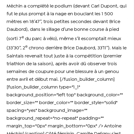
Méchin a complété le podium (devant Carl Dupont, qui
fut le plus prompt à la nage en bouclant les 1 500
mètres en 18’47’’, trois petites secondes devant Brice
Daubord), dans le sillage d’une bonne course à pied
e
(sorti 7
du parc à vélo), même s’il escomptait mieux
e
(33’30’’, 2
chrono derrière Brice Daubord, 33’11’’). Mais le
Saintais revenait tout juste à la compétition (premier
triathlon de la saison), après avoir dû observer trois
semaines de coupure pour une blessure à un genou
entre avril et début mai. [/fusion_builder_column]
[fusion_builder_column type="1_1"
background_position="left top" background_color=""
border_size="" border_color="" border_style="solid"
spacing="yes" background_image=""
background_repeat="no-repeat" padding=""
margin_top="0px" margin_bottom="0px" /> Antoine
Méchin[/caption] Côté féminin, Camille Deligny s’est