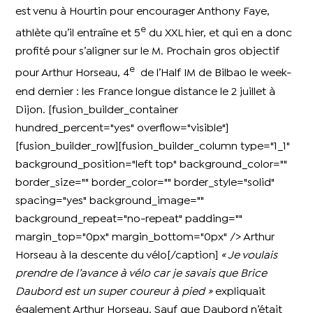
est venu à Hourtin pour encourager Anthony Faye,
e
athlète qu’il entraîne et 5
du XXL hier, et qui en a donc
profité pour s’aligner sur le M. Prochain gros objectif
e
pour Arthur Horseau, 4
de l’Half IM de Bilbao le week-
end dernier : les France longue distance le 2 juillet à
Dijon. [fusion_builder_container
hundred_percent="yes" overflow="visible"]
[fusion_builder_row][fusion_builder_column type="1_1"
background_position="left top" background_color=""
border_size="" border_color="" border_style="solid"
spacing="yes" background_image=""
background_repeat="no-repeat" padding=""
margin_top="0px" margin_bottom="0px" /> Arthur
Horseau à la descente du vélo[/caption]
« Je voulais
prendre de l’avance à vélo car je savais que Brice
Daubord est un super coureur à pied »
expliquait
également Arthur Horseau. Sauf que Daubord n’était