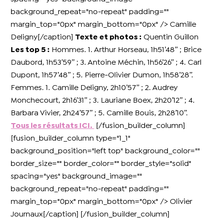
background_repeat="no-repeat" padding=""
margin_top="0px" margin_bottom="0px" /> Camille
Deligny[/caption]
Texte et photos :
Quentin Guillon
Les top 5 :
Hommes. 1. Arthur Horseau, 1h51’48’’ ; Brice
Daubord, 1h53’59’’ ; 3. Antoine Méchin, 1h56’26’’ ; 4. Carl
Dupont, 1h57’48’’ ; 5. Pierre-Olivier Dumon, 1h58’28’’.
Femmes. 1. Camille Deligny, 2h10’57’’ ; 2. Audrey
Monchecourt, 2h16’31’’ ; 3. Lauriane Boex, 2h20’12’’ ; 4.
Barbara Vivier, 2h24’57’’ ; 5. Camille Bouis, 2h28’10’’.
Tous les résultats ICI.
[/fusion_builder_column]
[fusion_builder_column type="1_1"
background_position="left top" background_color=""
border_size="" border_color="" border_style="solid"
spacing="yes" background_image=""
background_repeat="no-repeat" padding=""
margin_top="0px" margin_bottom="0px" /> Olivier
Journaux[/caption] [/fusion_builder_column]