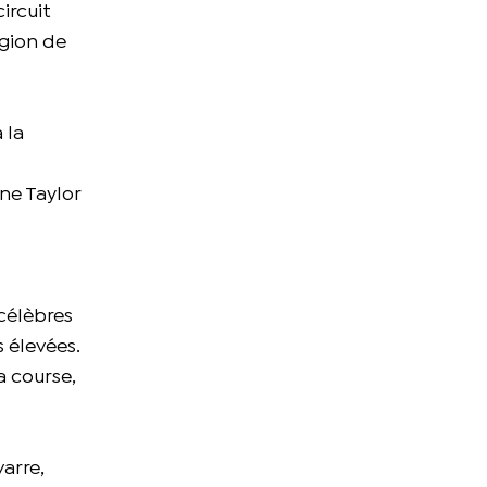
ircuit
égion de
 la
ine Taylor
célèbres
 élevées.
a course,
arre,