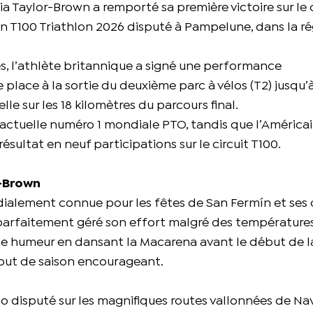
Taylor-Brown a remporté sa première victoire sur le c
in T100 Triathlon 2026 disputé à Pampelune, dans la r
, l’athlète britannique a signé une performance
lace à la sortie du deuxième parc à vélos (T2) jusqu’à
le sur les 18 kilomètres du parcours final.
, actuelle numéro 1 mondiale PTO, tandis que l’América
sultat en neuf participations sur le circuit T100.
r-Brown
ialement connue pour les fêtes de San Fermín et ses 
parfaitement géré son effort malgré des températures
nne humeur en dansant la Macarena avant le début de l
ébut de saison encourageant.
o disputé sur les magnifiques routes vallonnées de Nav