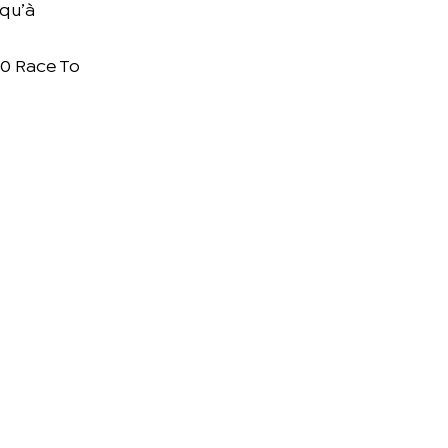
squ’à
00 Race To