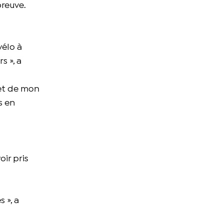
preuve.
vélo à
s », a
 et de mon
s en
ir pris
 », a