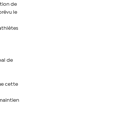
ation de
prévu le
athlètes
pal de
ue cette
 maintien