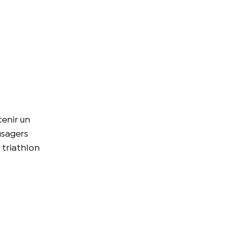
tenir un
usagers
 triathlon