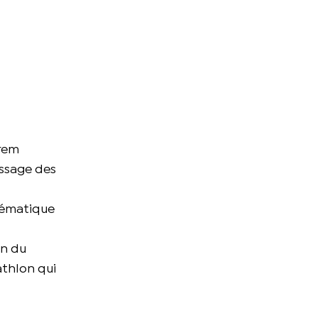
trem
assage des
blématique
on du
athlon qui