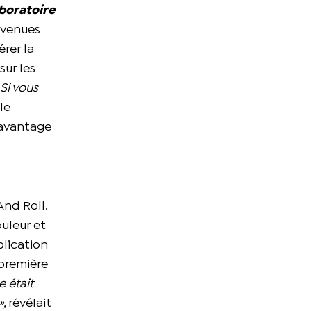
aboratoire
urvenues
rer la
sur les
 Si vous
le
 avantage
And Roll.
uleur et
plication
 première
 était
»,
révélait