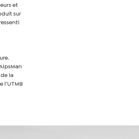
teurs et
oduit sur
ressenti
ure.
l’AlpsMan
 de la
de l’UTMB