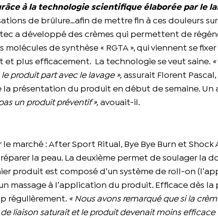
âce à la technologie scientifique élaborée par le l
sations de brûlure…afin de mettre fin à ces douleurs s
tec a développé des crèmes qui permettent de régéné
 molécules de synthèse « RGTA », qui viennent se fixer 
t et plus efficacement.
La technologie se veut saine.
«
e produit part avec le lavage »,
assurait Florent Pascal, 
de la présentation du produit en début de semaine. Un
pas un produit préventif »,
avouait-il.
 le marché : After Sport Ritual, Bye Bye Burn et Shock 
réparer la peau. La deuxième permet de soulager la do
ier produit est composé d’un système de roll-on (l’ap
 un massage à l’application du produit. Efficace dès la
rop régulièrement.
« Nous avons remarqué que si la crème
e de liaison saturait et le produit devenait moins efficace 