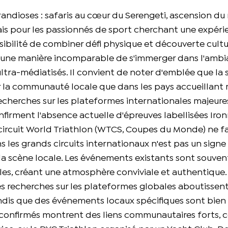
andioses : safaris au cœur du Serengeti, ascension d
Mais pour les passionnés de sport cherchant une expéri
sibilité de combiner défi physique et découverte cultur
est une manière incomparable de s'immerger dans l'amb
ultra-médiatisés. Il convient de noter d'emblée que la
ur la communauté locale que dans les pays accueillant
cherches sur les plateformes internationales majeu
irment l'absence actuelle d'épreuves labellisées Iro
e circuit World Triathlon (WTCS, Coupes du Monde) ne f
s les grands circuits internationaux n'est pas un sig
 la scène locale. Les événements existants sont souven
ales, créant une atmosphère conviviale et authentique.
 les recherches sur les plateformes globales aboutiss
ndis que des événements locaux spécifiques sont bien 
 confirmés montrent des liens communautaires forts,