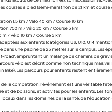
rands atouts de ce triathlon est son accessibilité. Ave
des courses à pied (semi-marathon de 21 km et course de
ation 1.5 km / Vélo 40 km / Course 10 km
ion 750 m / Vélo 20 km / Course 5 km
 m / Vélo 10 km / Course 5 km
adaptées aux enfants (catégories U8, U10, U14 mentio
e dans une piscine de 25 mètres sur le campus. Les ép
ff-road", empruntant un mélange de chemins de gravier
 parcours vélo est décrit comme non technique mais val
ain Bike). Les parcours pour enfants restent entièreme
de la compétition, l'événement est une véritable fête
e et de boissons, et activités pour les enfants. Les fo
ocaux dans les domaines de la santé, de l'éducation 