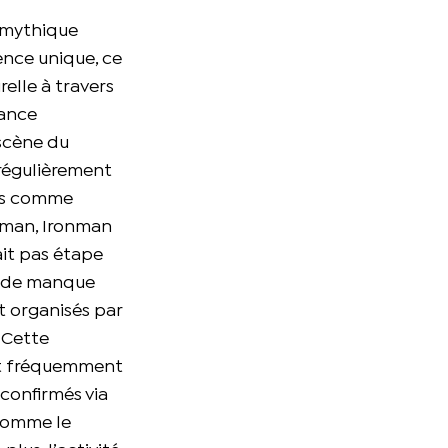
u mythique
ence unique, ce
elle à travers
iance
 scène du
 régulièrement
res comme
nman, Ironman
ait pas étape
ne de manque
t organisés par
 Cette
ent fréquemment
confirmés via
 comme le