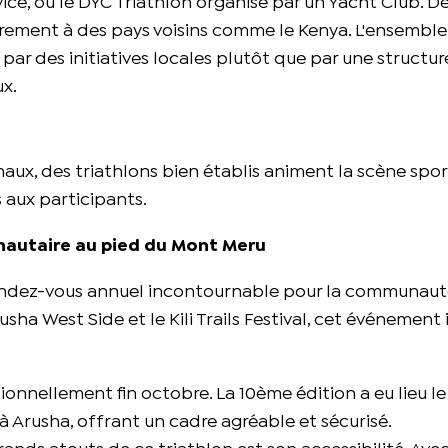
ice, ou le DYC Triathlon organisé par un Yacht Club. De 
airement à des pays voisins comme le Kenya. L'ensemble
ar des initiatives locales plutôt que par une structur
ux.
ux, des triathlons bien établis animent la scène spor
 aux participants.
unautaire au pied du Mont Meru
endez-vous annuel incontournable pour la communaut
sha West Side et le Kili Trails Festival, cet événement 
ionnellement fin octobre. La 10ème édition a eu lieu l
à Arusha, offrant un cadre agréable et sécurisé.