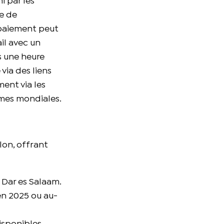
i par les
ge de
e paiement peut
il avec un
s une heure
via des liens
ment via les
rmes mondiales.
lon, offrant
 Dar es Salaam.
en 2025 ou au-