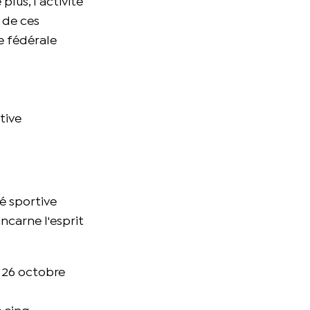
plus, l’activité
 de ces
e fédérale
tive
é sportive
incarne l'esprit
e 26 octobre