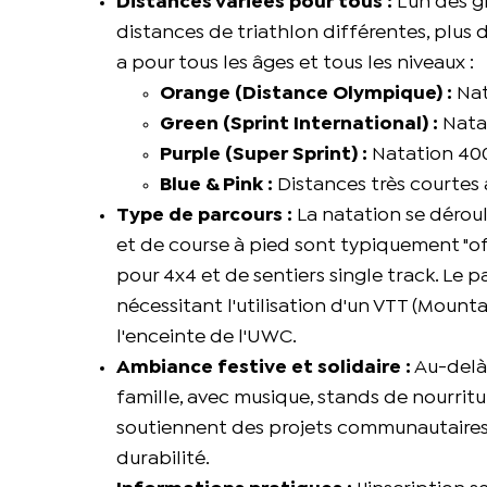
Distances variées pour tous :
L'un des g
distances de triathlon différentes, plus 
a pour tous les âges et tous les niveaux :
Orange (Distance Olympique) :
Nat
Green (Sprint International) :
Natat
Purple (Super Sprint) :
Natation 400
Blue & Pink :
Distances très courtes 
Type de parcours :
La natation se déroul
et de course à pied sont typiquement "o
pour 4x4 et de sentiers single track. Le
nécessitant l'utilisation d'un VTT (Mount
l'enceinte de l'UWC.
Ambiance festive et solidaire :
Au-delà 
famille, avec musique, stands de nourritur
soutiennent des projets communautaires l
durabilité.