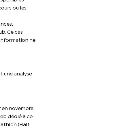
isponibles
cours ou les
ances,
ub. Ce cas
'information ne
nt une analyse
ar en novembre.
web dédié à ce
iathlon (Half