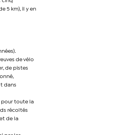
c cinq
 5 km), il y en
nnées).
reuves de vélo
, de pistes
lonné,
nt dans
 pour toute la
nds récoltés
et de la