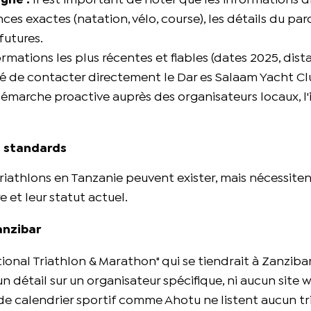
gne :
Il est important de noter que les informations d
es exactes (natation, vélo, course), les détails du par
futures.
rmations les plus récentes et fiables (dates 2025, dist
é de contacter directement le Dar es Salaam Yacht Cl
 démarche proactive auprès des organisateurs locaux, l
.
n standards
riathlons en Tanzanie peuvent exister, mais nécessite
et leur statut actuel.
anzibar
ional Triathlon & Marathon" qui se tiendrait à Zanzib
détail sur un organisateur spécifique, ni aucun site 
 de calendrier sportif comme Ahotu ne listent aucun tr