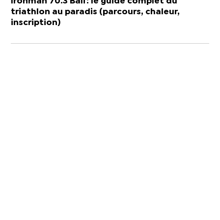
Ironman 70.3 Bali : le guide complet du
triathlon au paradis (parcours, chaleur,
inscription)