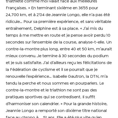
triathlète comme moi valait face aux meilleures
Françaises. » En terminant sixième en 36’55 pour
24,700 km, et à 2’04 de Jeannie Longo, elle n’a pas été
ridicule… Pour sa première expérience, et sans véritable
entraînement, Delphine est à sa place. « J’ai mis du
temps à me mettre en route et je pense avoir perdu 10
secondes sur l’ensemble de la course, analyse-t-elle. Un
contre-la-montre plus long, entre 40 et 50 km, m’aurait
mieux convenu. Je termine à 30 secondes du podium
et je suis satisfaite. J’ai d’ailleurs reçu les félicitations de
la Fédération de cyclisme et il se pourrait que je
renouvelle l’expérience… Isabelle Gautron, la DTN, m’a
tendu la perche et nous sommes en pourparlers. Le
contre-la-montre et le triathlon ne sont pas des
pratiques sportives qui se contredisent. Il suffit
d’harmoniser son calendrier. » Pour la grande histoire,
Jeannie Longo a remporté son dixième titre national
face au chrono à … 51 ans. Elle a été plus vite qu’en