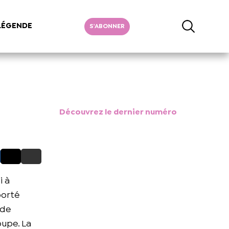
LÉGENDE
S'ABONNER
Découvrez le dernier numéro
i à
porté
 de
oupe. La