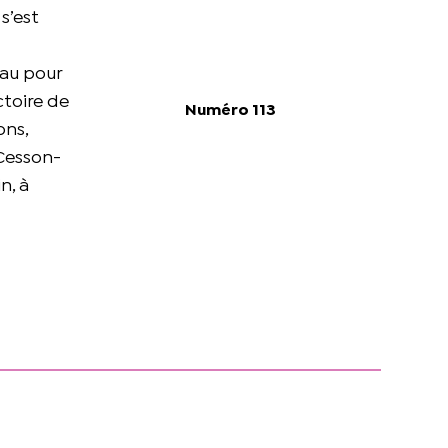
s’est
eau pour
ctoire de
Numéro 113
ons,
 Cesson-
n, à