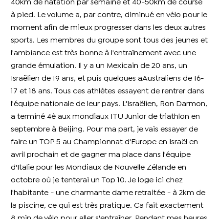
40km de natation par semaine et 40-50km de course
à pied. Le volume a, par contre, diminué en vélo pour le
moment afin de mieux progresser dans les deux autres
sports. Les membres du groupe sont tous des jeunes et
l'ambiance est très bonne à l'entraînement avec une
grande émulation. Il y a un Mexicain de 20 ans, un
Israëlien de 19 ans, et puis quelques aAustraliens de 16-
17 et 18 ans. Tous ces athlètes essayent de rentrer dans
l'équipe nationale de leur pays. L'Israëlien, Ron Darmon,
a terminé 4è aux mondiaux ITU Junior de triathlon en
septembre à Beijing. Pour ma part, je vais essayer de
faire un TOP 5 au Championnat d'Europe en Israël en
avril prochain et de gagner ma place dans l'équipe
d'Italie pour les Mondiaux de Nouvelle Zélande en
octobre où je tenterai un Top 10. Je loge ici chez
l'habitante - une charmante dame retraitée - à 2km de
la piscine, ce qui est très pratique. Ca fait exactement
8 min de vélo pour aller s'entraîner. Pendant mes heures