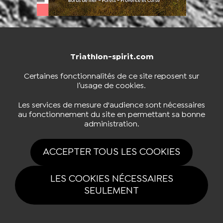
Triathlon-spirit.com
NOUS CONTACTER
BOUTIQUE
Certaines fonctionnalités de ce site reposent sur
l’usage de cookies.
S'INSCRIRE À LA NEWSLETTER
Les services de mesure d'audience sont nécessaires
au fonctionnement du site en permettant sa bonne
administration.
NOUS SUIVRE
ACCEPTER TOUS LES COOKIES
LES COOKIES NÉCESSAIRES
SEULEMENT
Tous drois réservés Triathlon-spirit.com 2026 |
Mentions légales
|
Politique
de confidentialité
|
Gestion des cookies