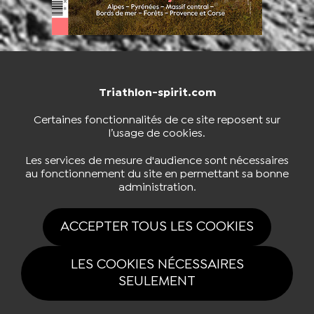
Triathlon-spirit.com
NOUS CONTACTER
BOUTIQUE
Certaines fonctionnalités de ce site reposent sur
l’usage de cookies.
S'INSCRIRE À LA NEWSLETTER
Les services de mesure d'audience sont nécessaires
au fonctionnement du site en permettant sa bonne
administration.
NOUS SUIVRE
ACCEPTER TOUS LES COOKIES
LES COOKIES NÉCESSAIRES
SEULEMENT
Tous drois réservés Triathlon-spirit.com 2026 |
Mentions légales
|
Politique
de confidentialité
|
Gestion des cookies