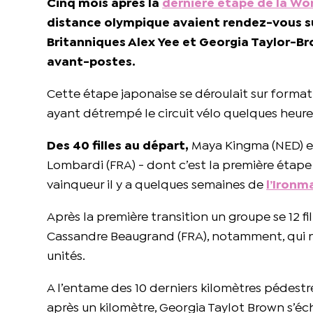
Cinq mois après la
dernière étape de la Wor
distance olympique avaient rendez-vous su
Britanniques Alex Yee et Georgia Taylor-Br
avant-postes.
Cette étape japonaise se déroulait sur format 
ayant détrempé le circuit vélo quelques heure
Des 40 filles au départ,
Maya Kingma (NED) est
Lombardi (FRA) - dont c’est la première étape 
vainqueur il y a quelques semaines de
l’Ironm
Après la première transition un groupe se 12 f
Cassandre Beaugrand (FRA), notamment, qui ne
unités.
A l’entame des 10 derniers kilomètres pédestre
après un kilomètre, Georgia Taylot Brown s’éch