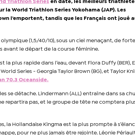
ld Triathlon Series
en date, les meilleurs triathlèt
r la World Triathlon Series Yokohama (JAP). Les
own l’emportent, tandis que les Français ont joué 
olympique (1,5/40/10), sous un ciel menaçant, de forte
s avant le départ de la course féminine.
 la plus rapide dans l’eau, devant Flora Duffy (BER),
World Series - Georgia Taylor Brown (BG), et Taylor Kn
an 70.3 Oceanside.
illes se détache. Lindermann (ALL) entraîne dans sa ch
 repartira pas, et le groupe de tête ne comptera plu
s, la Hollandaise Kingma est la plus prompte à s’élanc
appe, pour ne plus jamais être rejointe. Léonie Périaul