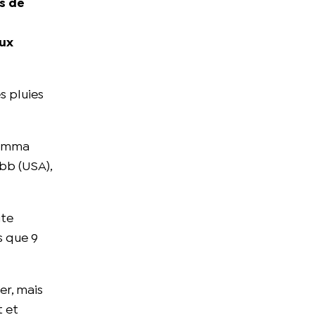
es de
aux
s pluies
 Emma
ibb (USA),
ute
s que 9
er, mais
t et