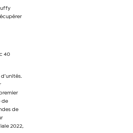
uffy
récupérer
ec 40
 d’unités.
r
 premier
e de
andes de
ur
iale 2022,