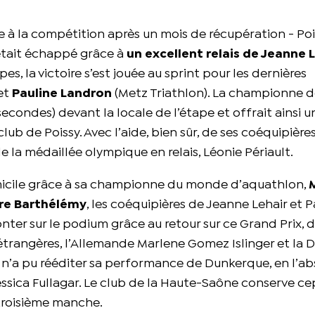
e à la compétition après un mois de récupération - Po
’était échappé grâce à
un excellent relais de Jeanne 
, la victoire s’est jouée au sprint pour les dernières
 et
Pauline Landron
(Metz Triathlon). La championne 
secondes) devant la locale de l’étape et offrait ainsi u
club de Poissy. Avec l’aide, bien sûr, de ses coéquipièr
 la médaillée olympique en relais, Léonie Périault.
omicile grâce à sa championne du monde d’aquathlon,
ire Barthélémy
, les coéquipières de Jeanne Lehair et P
nter sur le podium grâce au retour sur ce Grand Prix, 
 étrangères, l’Allemande Marlene Gomez Islinger et la 
e) n’a pu rééditer sa performance de Dunkerque, en l’a
Jessica Fullagar. Le club de la Haute-Saône conserve 
 troisième manche.