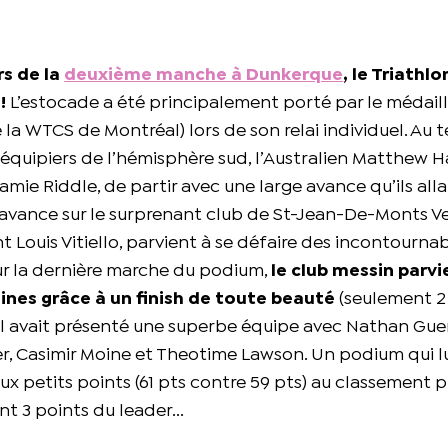
rs de la
deuxième manche à Dunkerque
, le Triathl
!
L’estocade a été principalement porté par le médail
 la WTCS de Montréal) lors de son relai individuel. Au 
coéquipiers de l’hémisphère sud, l’Australien Matthew H
amie Riddle, de partir avec une large avance qu’ils alla
d’avance sur le surprenant club de St-Jean-De-Monts 
nt Louis Vitiello, parvient à se défaire des incontourna
Pour la dernière marche du podium,
le club messin parvi
ines grâce à un finish de toute beauté
(seulement 2
ocal avait présenté une superbe équipe avec Nathan Gue
, Casimir Moine et Theotime Lawson. Un podium qui l
 petits points (61 pts contre 59 pts) au classement pr
nt 3 points du leader...