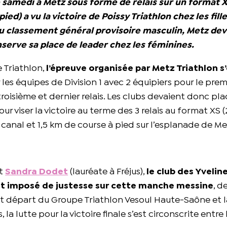
e samedi à Metz sous forme de relais sur un format 
ied) a vu la victoire de Poissy Triathlon chez les fill
Au classement général provisoire masculin, Metz de
nserve sa place de leader chez les féminines.
 Triathlon,
l’épreuve organisée par Metz Triathlon s
 les équipes de Division 1 avec 2 équipiers pour le premi
roisième et dernier relais. Les clubs devaient donc pla
r viser la victoire au terme des 3 relais au format XS 
du canal et 1,5 km de course à pied sur l’esplanade de Me
t
Sandra Dodet
(lauréate à Fréjus),
le club des Yveline
est imposé de justesse sur cette manche messine
, d
ent départ du Groupe Triathlon Vesoul Haute-Saône et l
 la lutte pour la victoire finale s’est circonscrite entre