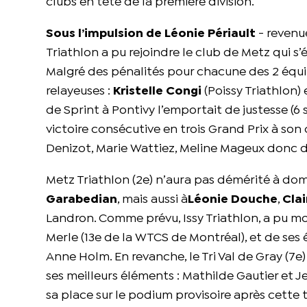
clubs en tête de la première division.
Sous l’impulsion de Léonie Périault
- revenu
Triathlon a pu rejoindre le club de Metz qui s
Malgré des pénalités pour chacune des 2 équipes
relayeuses :
Kristelle Congi
(Poissy Triathlon)
de Sprint à Pontivy l’emportait de justesse (6 
victoire consécutive en trois Grand Prix à son 
Denizot, Marie Wattiez, Meline Mageux donc de
Metz Triathlon (2e) n’aura pas démérité à d
Garabedian
, mais aussi à
Léonie Douche
,
Cla
Landron. Comme prévu, Issy Triathlon, a pu mo
Merle (13e de la WTCS de Montréal), et de ses
Anne Holm. En revanche, le Tri Val de Gray (7
ses meilleurs éléments : Mathilde Gautier et 
sa place sur le podium provisoire après cette