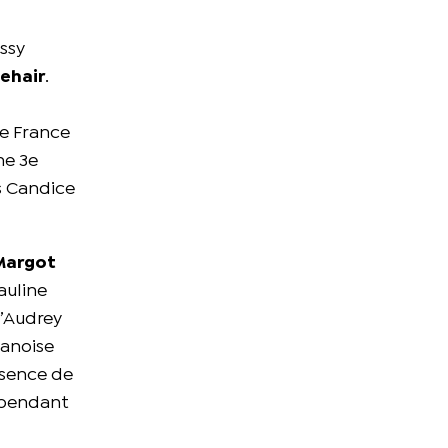
issy
Lehair
.
de France
ne 3e
es Candice
Margot
auline
d’Audrey
Danoise
bsence de
cependant