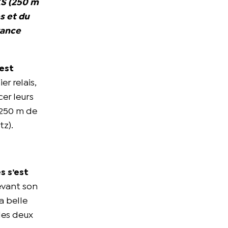
XS (250 m
es et du
vance
’est
er relais,
cer leurs
(250 m de
tz).
s s’est
evant son
a belle
 les deux