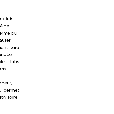
on Club
lé de
terme du
auser
ient faire
Vendée
bles clubs
ent
rbeur,
ui permet
ovisoire,