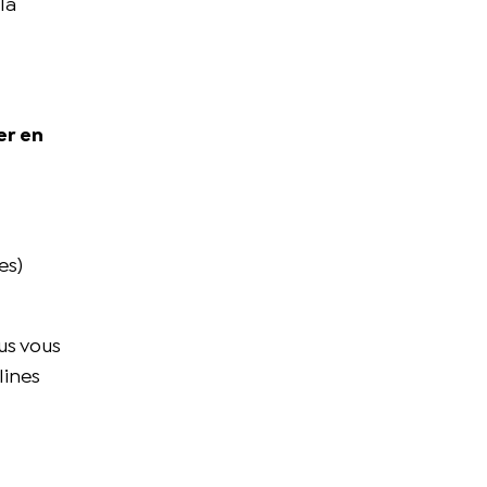
 la
er en
es)
ous vous
lines