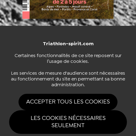
Triathlon-spirit.com
NOUS CONTACTER
BOUTIQUE
Certaines fonctionnalités de ce site reposent sur
l’usage de cookies.
S'INSCRIRE À LA NEWSLETTER
Les services de mesure d'audience sont nécessaires
au fonctionnement du site en permettant sa bonne
administration.
NOUS SUIVRE
ACCEPTER TOUS LES COOKIES
LES COOKIES NÉCESSAIRES
SEULEMENT
Tous drois réservés Triathlon-spirit.com 2026 |
Mentions légales
|
Politique
de confidentialité
|
Gestion des cookies