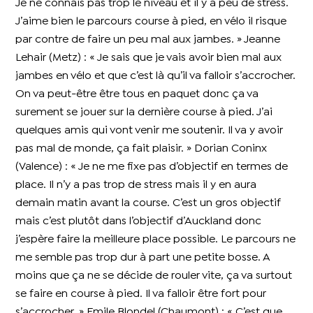
Je ne connais pas trop le niveau et il y a peu de stress.
J’aime bien le parcours course à pied, en vélo il risque
par contre de faire un peu mal aux jambes. » Jeanne
Lehair (Metz) : « Je sais que je vais avoir bien mal aux
jambes en vélo et que c’est là qu’il va falloir s’accrocher.
On va peut-être être tous en paquet donc ça va
surement se jouer sur la dernière course à pied. J’ai
quelques amis qui vont venir me soutenir. Il va y avoir
pas mal de monde, ça fait plaisir. » Dorian Coninx
(Valence) : « Je ne me fixe pas d’objectif en termes de
place. Il n’y a pas trop de stress mais il y en aura
demain matin avant la course. C’est un gros objectif
mais c’est plutôt dans l’objectif d’Auckland donc
j’espère faire la meilleure place possible. Le parcours ne
me semble pas trop dur à part une petite bosse. A
moins que ça ne se décide de rouler vite, ça va surtout
se faire en course à pied. Il va falloir être fort pour
s’accrocher. » Emile Blondel (Chaumont) : « C’est que